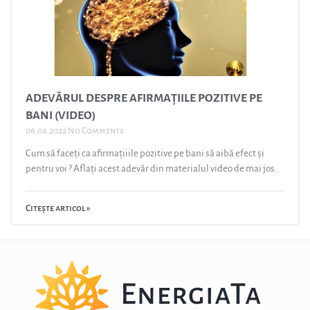
ADEVĂRUL DESPRE AFIRMAȚIILE POZITIVE PE
BANI (VIDEO)
06.04.2022
No Comments
Cum să faceți ca afirmațiiile pozitive pe bani să aibă efect și
pentru voi ? Aflați acest adevăr din materialul video de mai jos.
Citește articol »