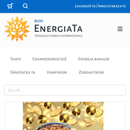
Loghează-te / Înregistreaza-te
Toate
Cosmoenergetică
Energia banilor
Sănătatea ta
Vampirism
Zoroastrism