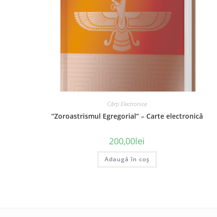
Cărți Electronice
“Zoroastrismul Egregorial” – Carte electronică
200,00
lei
Adaugă în coș