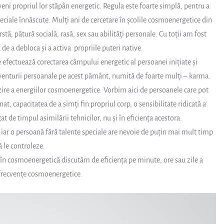
veni propriul lor stăpân energetic. Regula este foarte simplă, pentru a
peciale înnăscute. Mulți ani de cercetare în școlile cosmoenergetice din
stă, pătură socială, rasă, sex sau abilități personale. Cu toții am fost
a de a debloca și a activa propriile puteri native.
 efectuează corectarea câmpului energetic al persoanei inițiate și
 aventurii persoanale pe acest pământ, numită de foarte mulți – karma.
nzire a energiilor cosmoenergetice. Vorbim aici de persoanele care pot
, capacitatea de a simți fin propriul corp, o sensibilitate ridicată a
at de timpul asimilării tehnicilor, nu și în eficiența acestora.
iar o persoană fără talente speciale are nevoie de puțin mai mult timp
 le controleze.
în cosmoenergetică discutăm de eficiența pe minute, ore sau zile a
frecvențe cosmoenergetice.