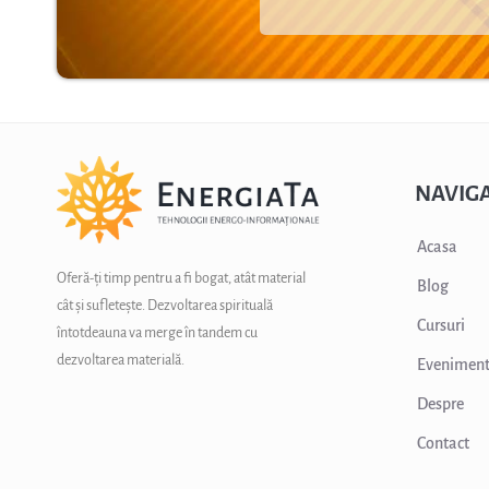
NAVIGA
Acasa
Oferă-ți timp pentru a fi bogat, atât material
Blog
cât și sufletește. Dezvoltarea spirituală
Cursuri
întotdeauna va merge în tandem cu
dezvoltarea materială.
Evenimen
Despre
Contact