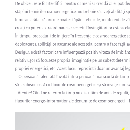
De obicei, este foarte dificil pentru oameni să creadă că ei pot de
stăpâni tehnicile cosmoenergetice, nu trebuie să aveți abilități s
lume au arătat că oricine poate stăpâni tehnicile, indiferent de vâr
creați cu puteri extraordinare iar secretul învingătorilor este acel
În timpul procedurii de inițiere în frecvențele cosmoenergetice se
debloacarea abilităților ascunse ale acesteia, pentru a face față
Desigur, există factori care influențează pozitiv viteza de îmblâ
relativ ușor să focuseze propria imaginație pe un subect determinat
propriei energetici, etc. Acest lucru reprezintă doar un avantaj leg
O persoană talentată învață într-o perioadă mai scurtă de timp, 
să se obișnuiască cu fluxurile cosmoenergetice și să învețe cum să
Atenție! Când ne referim la timp nu discutăm de ani, de regulă, 
fluxurilor energo-informaționale denumite de cosmoenergeți – 