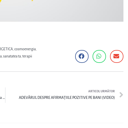
GETICA
,
cosmoenergia
,
ia
,
sanatatea ta
,
terapii
ARTICOL URMĂTOR
ENERGIA BANILOR (VIDEO) – Secretele Energia Banilor + Prognoza Energia Banilor pentru săptamâna 04-11 aprilie 2022
ADEVĂRUL DESPRE AFIRMAȚIILE POZITIVE PE BANI (VIDEO)