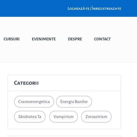
Loghează-te / Înregistreaza-te
CURSURI
EVENIMENTE
DESPRE
CONTACT
Categorii
Cosmoenergetica
Energia Banilor
Sănătatea Ta
Vampirism
Zoroastrism