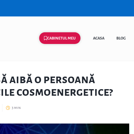
CABINETUL MEU
ACASA
BLOG
 să aibă o persoană
cile cosmoenergetice?
3 min