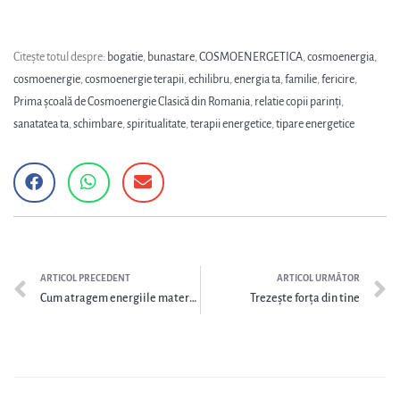
Citește totul despre:
bogatie
,
bunastare
,
COSMOENERGETICA
,
cosmoenergia
,
cosmoenergie
,
cosmoenergie terapii
,
echilibru
,
energia ta
,
familie
,
fericire
,
Prima școală de Cosmoenergie Clasică din Romania
,
relatie copii parinți
,
sanatatea ta
,
schimbare
,
spiritualitate
,
terapii energetice
,
tipare energetice
ARTICOL PRECEDENT
ARTICOL URMĂTOR
Cum atragem energiile materiale în viața noastră?
Trezește forța din tine