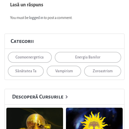
Lasă un răspuns
You must be
logged in
to post a comment.
Categorii
Cosmoenergetica
Energia Banilor
Sănătatea Ta
Vampirism
Zoroastrism
Descoperă Cursurile