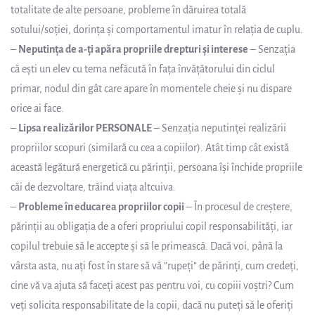
totalitate de alte persoane, probleme în dăruirea totală
sotului/soției, dorința și comportamentul imatur în relația de cuplu.
–
Neputința de a-ți apăra propriile drepturi și interese
– Senzația
că ești un elev cu tema nefăcută în fața învățătorului din ciclul
primar, nodul din gât care apare în momentele cheie și nu dispare
orice ai face.
–
Lipsa realizărilor PERSONALE
– Senzația neputinței realizării
propriilor scopuri (similară cu cea a copiilor). Atât timp cât există
această legătură energetică cu părinții, persoana își închide propriile
căi de dezvoltare, trăind viața altcuiva.
–
Probleme în educarea propriilor copii
– În procesul de creștere,
părinții au obligația de a oferi propriului copil responsabilități, iar
copilul trebuie să le accepte și să le primească. Dacă voi, până la
vârsta asta, nu ați fost în stare să vă ”rupeți” de părinți, cum credeți,
cine vă va ajuta să faceți acest pas pentru voi, cu copiii voștri? Cum
veți solicita responsabilitate de la copii, dacă nu puteți să le oferiți