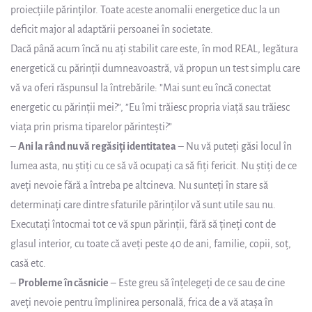
proiecțiile părinților. Toate aceste anomalii energetice duc la un
deficit major al adaptării persoanei în societate.
Dacă până acum încă nu ați stabilit care este, în mod REAL, legătura
energetică cu părinții dumneavoastră, vă propun un test simplu care
vă va oferi răspunsul la întrebările: ”Mai sunt eu încă conectat
energetic cu părinții mei?”, ”Eu îmi trăiesc propria viață sau trăiesc
viața prin prisma tiparelor părintești?”
–
Ani la rând nu vă regăsiți identitatea
– Nu vă puteți găsi locul în
lumea asta, nu știți cu ce să vă ocupați ca să fiți fericit. Nu știți de ce
aveți nevoie fără a întreba pe altcineva. Nu sunteți în stare să
determinați care dintre sfaturile părinților vă sunt utile sau nu.
Executați întocmai tot ce vă spun părinții, fără să țineți cont de
glasul interior, cu toate că aveți peste 40 de ani, familie, copii, soț,
casă etc.
–
Probleme în căsnicie
– Este greu să înțelegeți de ce sau de cine
aveți nevoie pentru împlinirea personală, frica de a vă atașa în