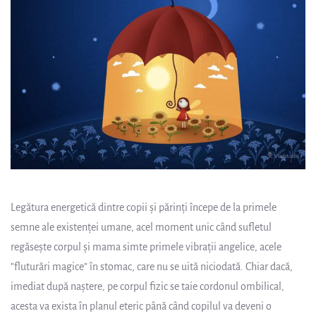
Legătura energetică dintre copii și părinți începe de la primele
semne ale existenței umane, acel moment unic când sufletul
regăsește corpul și mama simte primele vibrații angelice, acele
”fluturări magice” în stomac, care nu se uită niciodată. Chiar dacă,
imediat după naștere, pe corpul fizic se taie cordonul ombilical,
acesta va exista în planul eteric până când copilul va deveni o