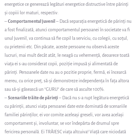
energetice ce generează legături energetice distructive între părinți
și copiii lor maturi, respectiv:
–
Comportamentul juvenil
– Dacă separația energetică de părinți nu
a fost finalizată, atunci comportamentul persoanei în societate va fi
unul juvenil, va continua să fie copil la serviciu, cu colegii, cu soțul,
cu prietenii etc. Din păcate, aceste persoane nu observă aceste
lucruri, mai mult decât atât, le neagă cu vehemență, deoarece toată
viața ei s-au considerat copii, poziție impusă și alimentată de
părinți. Persoanele date nu au o pozitie proprie, fermă, ei încearcă
mereu, cu orice preț, să-și demonstreze independența în fața altora
sau să-și găsească un ”GURU” de care să asculte 100%.
–
Scenariile trăite de părinți
– Dacă nu s-a rupt legătura energetică
cu părinții, atunci viața persoanei date este dominată de scenariile
familiei părinților, ei vor comite aceleași greseli, vor avea același
comportament și, involuntar, se vor îndepărta de drumul spre
fericirea personală. Ei TRĂIESC viața altcuiva! Viață care niciodată