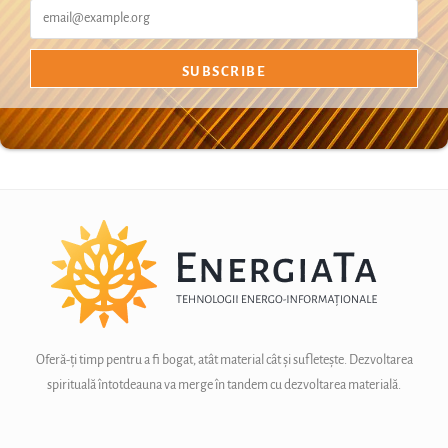
Oferă-ți timp pentru a fi bogat, atât material cât și sufletește. Dezvoltarea
spirituală întotdeauna va merge în tandem cu dezvoltarea materială.