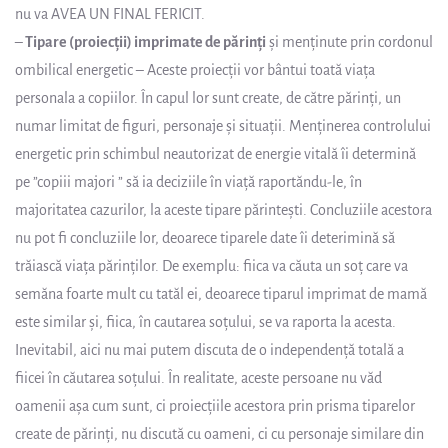
nu va AVEA UN FINAL FERICIT.
–
Tipare (proiecții) imprimate de părinți
și menținute prin cordonul
ombilical energetic – Aceste proiecții vor bântui toată viața
personala a copiilor. În capul lor sunt create, de către părinți, un
numar limitat de figuri, personaje și situații. Menținerea controlului
energetic prin schimbul neautorizat de energie vitală îi determină
pe ”copiii majori ” să ia deciziile în viață raportăndu-le, în
majoritatea cazurilor, la aceste tipare părintești. Concluziile acestora
nu pot fi concluziile lor, deoarece tiparele date îi deterimină să
trăiască viața părinților. De exemplu: fiica va căuta un soț care va
semăna foarte mult cu tatăl ei, deoarece tiparul imprimat de mamă
este similar și, fiica, în cautarea soțului, se va raporta la acesta.
Inevitabil, aici nu mai putem discuta de o independență totală a
fiicei în căutarea soțului. În realitate, aceste persoane nu văd
oamenii așa cum sunt, ci proiecțiile acestora prin prisma tiparelor
create de părinți, nu discută cu oameni, ci cu personaje similare din