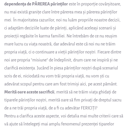
dependența de PĂREREA părinților
este în proporție covârșitoare,
nu mai există granițe clare între părerea mea și părerea părinților
mei. În majoritatea cazurilor, noi nu luăm propriile noastre decizii,
ci adaptăm deciziile luate de părinți, aplicând aceleași scenarii și
proiecții regăsite în karma familiei. Ne întrebăm de ce nu reușim
mare lucru cu viața noastră, dar adevărul este că noi nu ne trăim
propria viață, ci o continuare a vieții părinților noștri. Fiecare dintre
noi are propria ”misiune” de îndeplinit, drum care ne inspiră și ne
clarifică existența. Jucând în piesa părinților noștri după scenariul
scris de ei, niciodată nu vom trăi propria viață, nu vom ști cu
adevărat scopul pentru care am fost trimiși aici, pe acest pământ.
Merită oare aceste sacrificii
, merită să ne trăim viața ghidați de
tiparele părinților noștri, merită oare să fim privați de dreptul sacru
de a ne trăi propria viață, de a fi cu adevătar FERICIȚI?
Pentru a clarifica aceste aspecte, voi detalia mai multe criterii care să
vă ajute să întelegeți mai amplu fenomenul prezenței tiparelor