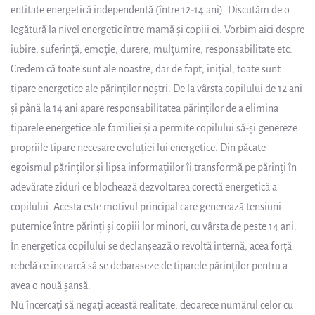
entitate energetică independentă (între 12-14 ani). Discutăm de o
legătură la nivel energetic între mamă și copiii ei. Vorbim aici despre
iubire, suferință, emoție, durere, mulțumire, responsabilitate etc.
Credem că toate sunt ale noastre, dar de fapt, inițial, toate sunt
tipare energetice ale părinților noștri. De la vârsta copilului de 12 ani
și până la 14 ani apare responsabilitatea părinților de a elimina
tiparele energetice ale familiei și a permite copilului să-și genereze
propriile tipare necesare evoluției lui energetice. Din păcate
egoismul părinților și lipsa informațiilor îi transformă pe părinți în
adevărate ziduri ce blochează dezvoltarea corectă energetică a
copilului. Acesta este motivul principal care generează tensiuni
puternice între părinți și copiii lor minori, cu vârsta de peste 14 ani.
În energetica copilului se declanșează o revoltă internă, acea forță
rebelă ce încearcă să se debaraseze de tiparele părinților pentru a
avea o nouă șansă.
Nu încercați să negați această realitate, deoarece numărul celor cu