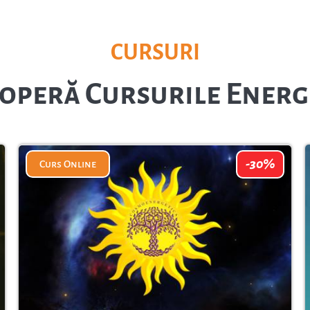
CURSURI
operă Cursurile Energ
-30%
Curs Online