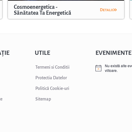
Cosmoenergetica -
Detalii
Sănătatea Ta Energetică
ȚIE
UTILE
EVENIMENTE
Nu există alte e
Termeni si Conditii
viitoare.
Protectia Datelor
Politică Cookie-uri
te
Sitemap