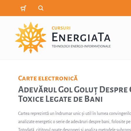
Carte electronică
Adevărul Gol Goluț Despre 
Toxice Legate de Bani
Cartea reprezintă un îndrumar unic și util în lumea convingeril
analizate energetic o serie de adevăruri despre bani, folosite p
Totodată, cititorul poate descoperi și analiza metodele subconșt