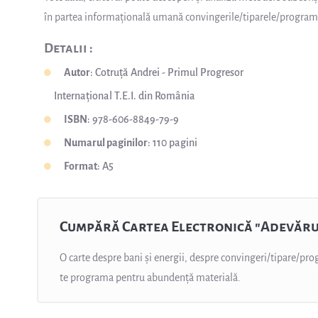
în partea informațională umană convingerile/tiparele/programe
Detalii :
Autor
: Cotruță Andrei - Primul Progresor
Internațional T.E.I. din România
ISBN
: 978-606-8849-79-9
Numarul paginilor
: 110 pagini
Format
: A5
Cumpără Cartea Electronică "Adevărul
O carte despre bani și energii, despre convingeri/tipare/p
te programa pentru abundență materială.