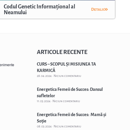
Codul Genetic Informațional al
Detalii
Neamului
ARTICOLE RECENTE
CURS – SCOPUL ȘI MISIUNEA TA
venimente
KARMICĂ
28.04.2024
Niciun comentariu
Energetica Femeii de Succes: Dansul
sufletelor
11.03.2024
Niciun comentariu
Energetica Femeii de Succes: Mamă și
Soție
08.03.2024
Niciun comentariu