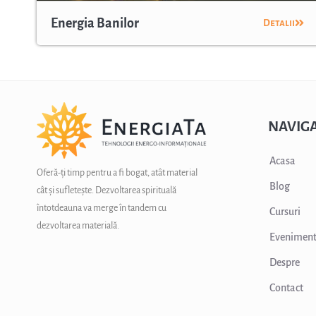
Energia Banilor
Detalii
NAVIGA
Acasa
Oferă-ți timp pentru a fi bogat, atât material
Blog
cât și sufletește. Dezvoltarea spirituală
întotdeauna va merge în tandem cu
Cursuri
dezvoltarea materială.
Evenimen
Despre
Contact