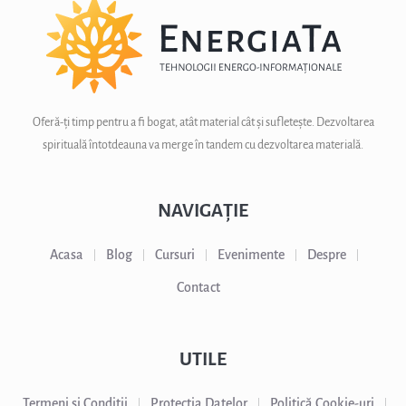
Oferă-ți timp pentru a fi bogat, atât material cât și sufletește. Dezvoltarea
spirituală întotdeauna va merge în tandem cu dezvoltarea materială.
NAVIGAȚIE
Acasa
Blog
Cursuri
Evenimente
Despre
Contact
UTILE
Termeni si Conditii
Protectia Datelor
Politică Cookie-uri