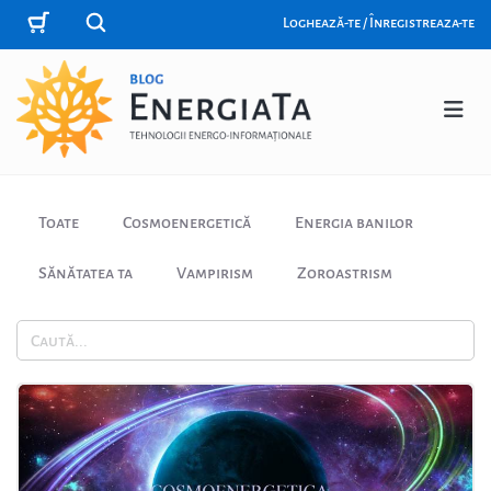
Loghează-te / Înregistreaza-te
Toate
Cosmoenergetică
Energia banilor
Sănătatea ta
Vampirism
Zoroastrism