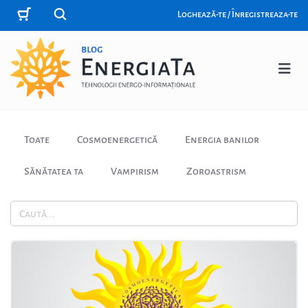
Loghează-te / Înregistreaza-te
Toate
Cosmoenergetică
Energia banilor
Sănătatea ta
Vampirism
Zoroastrism