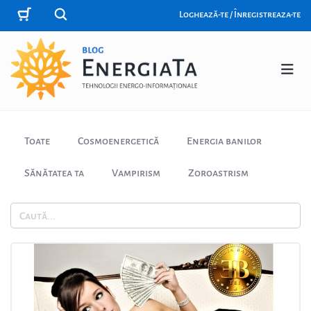
Loghează-te / Înregistreaza-te
Toate
Cosmoenergetică
Energia banilor
Sănătatea ta
Vampirism
Zoroastrism