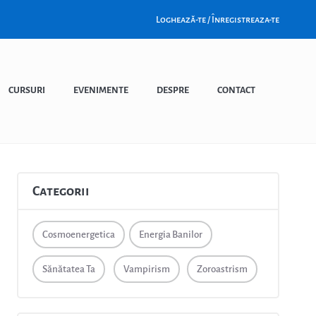
Loghează-te / Înregistreaza-te
CURSURI
EVENIMENTE
DESPRE
CONTACT
Categorii
Cosmoenergetica
Energia Banilor
Sănătatea Ta
Vampirism
Zoroastrism