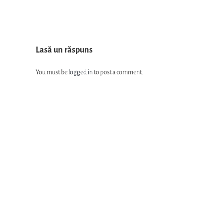
Lasă un răspuns
You must be
logged in
to post a comment.