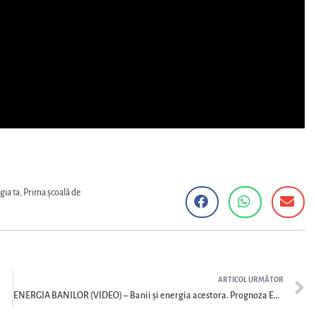
gia ta
,
Prima școală de
ARTICOL URMĂTOR
ENERGIA BANILOR (VIDEO) – Banii și energia acestora. Prognoza ENERGIA BANILOR pentru săptămâna 28 martie-04 aprilie 2022