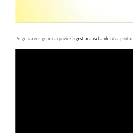
Prognoza energetică cu privire la
gestionarea banilor
dvs. pentru