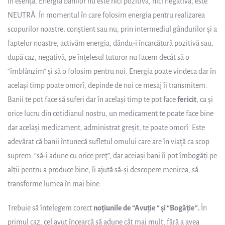
În esenţa, Energia banilor nu este nici pozitivă, nici negativă, este
NEUTRĂ. În momentul în care folosim energia pentru realizarea
scopurilor noastre, conştient sau nu, prin intermediul gândurilor şi a
faptelor noastre, activăm energia, dându-i încarcătură pozitivă sau,
după caz, negativă, pe înţelesul tuturor nu facem decât să o
“îmblânzim“ şi să o folosim pentru noi. Energia poate vindeca dar în
acelaşi timp poate omorî, depinde de noi ce mesaj îi transmitem.
Banii te pot face să suferi dar în acelaşi timp te pot face
fericit
, ca şi
orice lucru din cotidianul nostru, un medicament te poate face bine
dar acelaşi medicament, administrat greşit, te poate omorî. Este
adevărat că banii întunecă sufletul omului care are în viaţă ca scop
suprem “să-i adune cu orice preţ”, dar aceiaşi bani îi pot îmbogăţi pe
alţii pentru a produce bine, îi ajută să-şi descopere menirea, să
transforme lumea în mai bine.
Trebuie să întelegem corect
noţiunile de “Avuţie “ şi “Bogăţie”.
În
primul caz, cel avut încearcă să adune cât mai mult, fără a avea