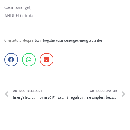
Cosmoenerget,
ANDREI Cotruta
Citește totul despre:
bani
,
bogatie
,
cosmoenergie
,
energia banilor
ARTICOL PRECEDENT
ARTICOL URMĂTOR
Energetica banilor in 2015 – sau cum să câștigăm mult cu efort minim
16 reguli cum ne umplem buzunarele cu bani