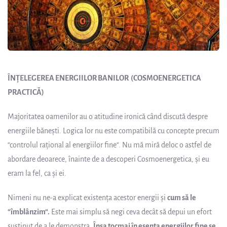
ÎNŢELEGEREA ENERGIILOR BANILOR (COSMOENERGETICA
PRACTICĂ)
Majoritatea oamenilor au o atitudine ironică când discută despre
energiile băneşti. Logica lor nu este compatibilă cu concepte precum
“controlul raţional al energiilor fine“. Nu mă miră deloc o astfel de
abordare deoarece, înainte de a descoperi Cosmoenergetica, şi eu
eram la fel, ca şi ei.
Nimeni nu ne-a explicat existenţa acestor energii şi
cum să le
“îmblânzim“.
Este mai simplu să negi ceva decât să depui un efort
susţinut de a le demonstra.
Însa tocmai în esenţa energiilor fine se