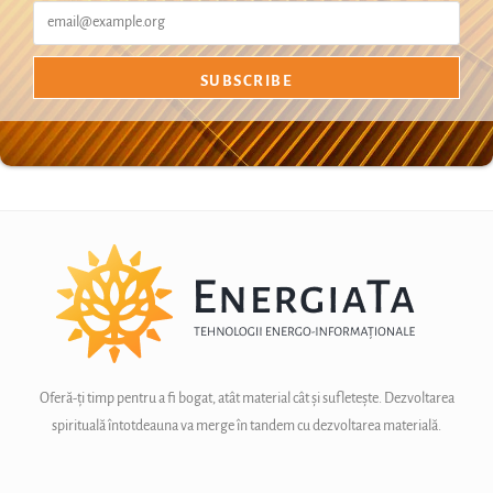
Oferă-ți timp pentru a fi bogat, atât material cât și sufletește. Dezvoltarea
spirituală întotdeauna va merge în tandem cu dezvoltarea materială.