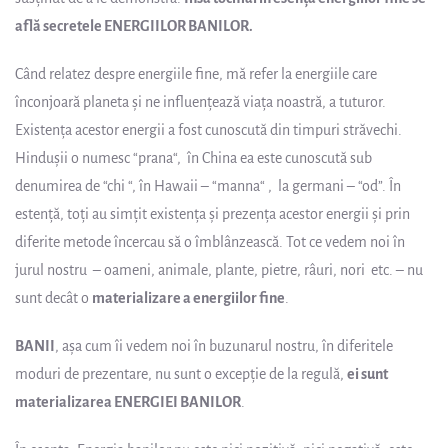
află secretele ENERGIILOR BANILOR.
Când relatez despre energiile fine, mă refer la energiile care
înconjoară planeta şi ne influenţează viaţa noastră, a tuturor.
Existenţa acestor energii a fost cunoscută din timpuri străvechi.
Hinduşii o numesc “prana“, în China ea este cunoscută sub
denumirea de “chi “, în Hawaii – “manna“ , la germani – “od”. În
estenţă, toţi au simţit existenţa şi prezenţa acestor energii şi prin
diferite metode încercau să o îmblânzească. Tot ce vedem noi în
jurul nostru – oameni, animale, plante, pietre, râuri, nori etc. – nu
sunt decât o
materializare a energiilor fine
.
BANII
, aşa cum îi vedem noi în buzunarul nostru, în diferitele
moduri de prezentare, nu sunt o excepţie de la regulă,
ei sunt
materializarea ENERGIEI BANILOR
.