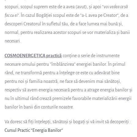
scopuri, scopul suprem este de a avea (avut), şi apoi “
voi vedea ce să
fac cu ei
“. În cazul Bogăţiei scopul este de “a-L avea pe Creator“, de a
descoperi Creatorul în sufletul tău, de a face lumea mai bună şi,
normal, pentru realizarea acestor scopuri se vor materializa şi banii
necesari.
COSMOENERGETICA practică
conține o serie de instrumente
necesare omului pentru ”îmblânzirea” energiei banilor. În primul
rând, ne transformă pentru a înțelege ce este cu adevărat bine
pentru noi și familia noastră, ne face să devenim mai sănătoși,
respectiv să avem energia necesară pentru a atrage energia banilor și
nu în ultimul rând crează premizele favorabile materializării energii
banilor în banii din conturile noastre.
Va doresc să fiți înțelepți, sănătoși și bogați și vă invit să decoperiți :
Cursul Practic “Energia Banilor”