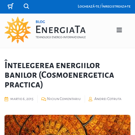
Loghează-te / Înregistreaza-te
Întelegerea energiilor
banilor (Cosmoenergetica
practica)
martie 6, 2015
Niciun Comentariu
Andrei Cotruta