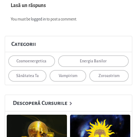
Lasă un răspuns
You must be
logged in
to post a comment.
Categorii
Cosmoenergetica
Energia Banilor
Sănătatea Ta
Vampirism
Zoroastrism
Descoperă Cursurile