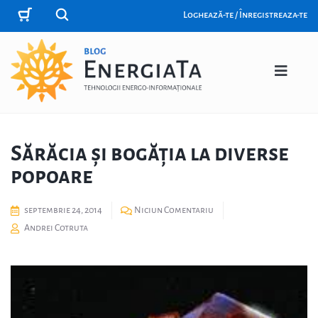
Loghează-te / Înregistreaza-te
Sărăcia și bogăția la diverse
popoare
septembrie 24, 2014
Niciun Comentariu
Andrei Cotruta