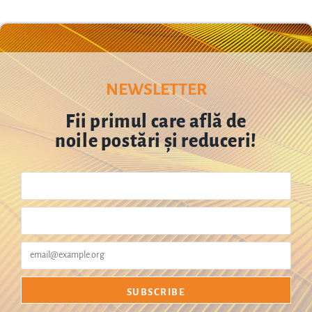
,
,
,
,
,
,
,
t
t
t
t
t
t
t
e
e
e
e
e
e
e
e
,
,
,
,
,
,
,
NEWSLETTER
Fii primul care află de
noile postări și reduceri!