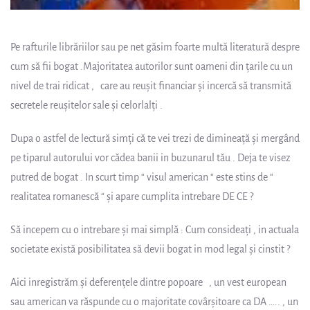
Pe rafturile librăriilor sau pe net găsim foarte multă literatură despre
cum să fii bogat .Majoritatea autorilor sunt oameni din ţarile cu un
nivel de trai ridicat , care au reuşit financiar şi incercă să transmită
secretele reuşitelor sale şi celorlalţi .
Dupa o astfel de lectură simţi că te vei trezi de dimineaţă şi mergând
pe tiparul autorului vor cădea banii in buzunarul tău . Deja te visez
putred de bogat . In scurt timp “ visul american “ este stins de “
realitatea romanescă “ şi apare cumplita intrebare DE CE ?
Să incepem cu o intrebare şi mai simplă : Cum consideaţi , in actuala
societate există posibilitatea să devii bogat in mod legal şi cinstit ?
Aici inregistrăm şi deferenţele dintre popoare , un vest european
sau american va răspunde cu o majoritate covârşitoare ca DA ….. , un