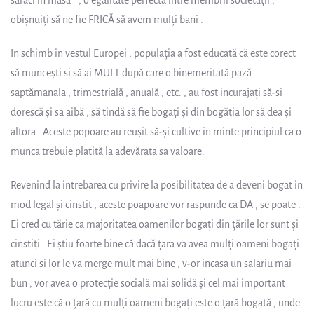
săraci in masă “ , o egalitate perfectă intre membrii societăţii ,
obişnuiţi să ne fie FRICĂ să avem mulţi bani .
In schimb in vestul Europei , populaţia a fost educată că este corect
să munceşti si să ai MULT după care o binemeritată pază
saptămanala , trimestrială , anuală , etc. , au fost incurajaţi să-si
dorescă şi sa aibă , să tindă să fie bogaţi şi din bogăţia lor să dea şi
altora . Aceste popoare au reuşit să-şi cultive in minte principiul ca o
munca trebuie platită la adevărata sa valoare.
Revenind la intrebarea cu privire la posibilitatea de a deveni bogat in
mod legal şi cinstit , aceste poapoare vor raspunde ca DA , se poate .
Ei cred cu tărie ca majoritatea oamenilor bogaţi din ţările lor sunt şi
cinstiţi . Ei ştiu foarte bine că dacă ţara va avea mulţi oameni bogaţi
atunci si lor le va merge mult mai bine , v-or incasa un salariu mai
bun , vor avea o protecţie socială mai solidă şi cel mai important
lucru este că o ţară cu mulţi oameni bogaţi este o ţară bogată , unde