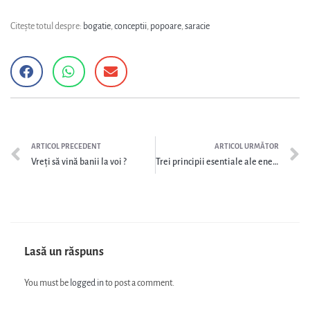
Citește totul despre:
bogatie
,
conceptii
,
popoare
,
saracie
ARTICOL PRECEDENT
ARTICOL URMĂTOR
Vreţi să vină banii la voi ?
Trei principii esentiale ale energiilor banilor
Lasă un răspuns
You must be
logged in
to post a comment.