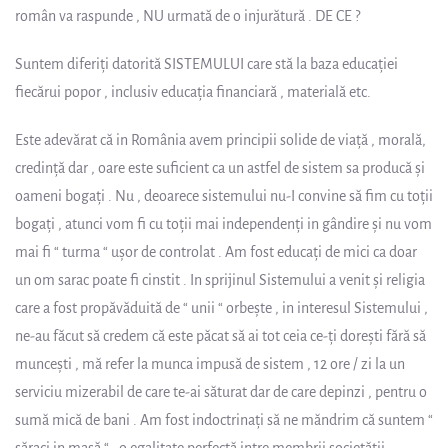
român va raspunde , NU urmată de o injurătură . DE CE ?
Suntem diferiţi datorită SISTEMULUI care stă la baza educaţiei
fiecărui popor , inclusiv educaţia financiară , materială etc.
Este adevărat că in România avem principii solide de viaţă , morală,
credinţă dar , oare este suficient ca un astfel de sistem sa producă şi
oameni bogaţi . Nu , deoarece sistemului nu-I convine să fim cu toţii
bogaţi , atunci vom fi cu toţii mai independenţi in gândire şi nu vom
mai fi “ turma “ uşor de controlat . Am fost educaţi de mici ca doar
un om sarac poate fi cinstit . In sprijinul Sistemului a venit şi religia
care a fost propăvăduită de “ unii “ orbeşte , in interesul Sistemului ,
ne-au făcut să credem că este păcat să ai tot ceia ce-ţi doreşti fără să
munceşti , mă refer la munca impusă de sistem , 12 ore / zi la un
serviciu mizerabil de care te-ai săturat dar de care depinzi , pentru o
sumă mică de bani . Am fost indoctrinaţi să ne măndrim că suntem “