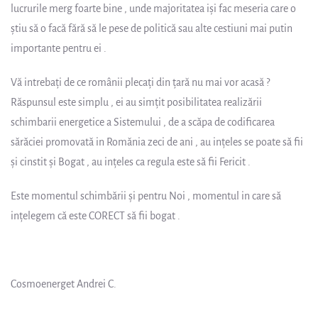
lucrurile merg foarte bine , unde majoritatea işi fac meseria care o
ştiu să o facă fără să le pese de politică sau alte cestiuni mai putin
importante pentru ei .
Vă intrebaţi de ce românii plecaţi din ţară nu mai vor acasă ?
Răspunsul este simplu , ei au simţit posibilitatea realizării
schimbarii energetice a Sistemului , de a scăpa de codificarea
sărăciei promovată in Romănia zeci de ani , au inţeles se poate să fii
şi cinstit şi Bogat , au inţeles ca regula este să fii Fericit .
Este momentul schimbării şi pentru Noi , momentul in care să
inţelegem că este CORECT să fii bogat .
Cosmoenerget Andrei C.