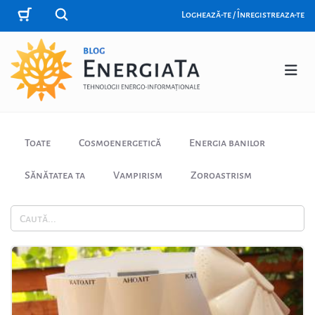
Loghează-te / Înregistreaza-te
Toate
Cosmoenergetică
Energia banilor
Sănătatea ta
Vampirism
Zoroastrism