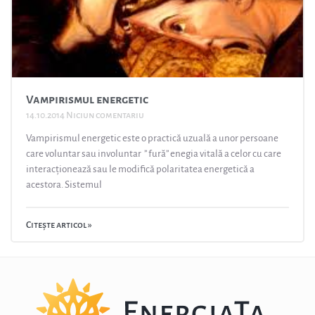
Vampirismul energetic
14.10.2014
Niciun comentariu
Vampirismul energetic este o practică uzuală a unor persoane
care voluntar sau involuntar ” fură” enegia vitală a celor cu care
interacționează sau le modifică polaritatea energetică a
acestora. Sistemul
Citește articol »