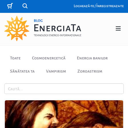
Loghează-te / Înregistreaza-te
Toate
Cosmoenergetică
Energia banilor
Sănătatea ta
Vampirism
Zoroastrism