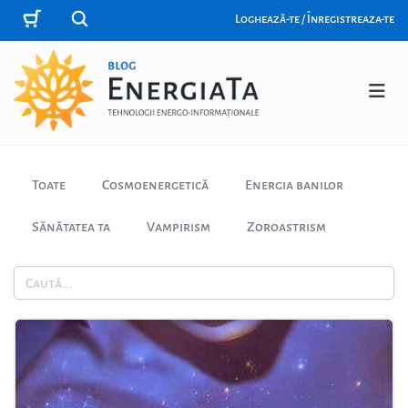
Loghează-te / Înregistreaza-te
Toate
Cosmoenergetică
Energia banilor
Sănătatea ta
Vampirism
Zoroastrism