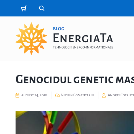
Genocidul genetic ma
august 24, 2018
Niciun Comentariu
Andrei Cotrut