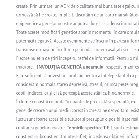
create. Prin urmare, un ADN de o calitate mai bună este egal cu in
urmează să fie create, implicit, discutăm de un corp mai sănătos și
epigenetice a genelor noastre ar putea duce la scăderea imunității și
Toate aceste modificări genetice apar în momentul în care omul t
puternică negativă. Aceste evenimente se înscriu în partea infor
transmise urmașilor. În ultima perioadă suntem asalțati și ni se 
Fiecare buletin de știri începe cu astfel de informații. Pentru o m
macabre –
INVOLUȚIA GENETICĂ a neamului
respectiv manifest
Este suficient să privești în jurul tău pentru a înțelege faptul c
considerăm normală starea depresivă, stresul, munca peste progr
copiii indirect, ca și ei să perceapă aceste stări ca fiind normale.
În lumea noastră colorata în nuanțe de gri există și speranță, exist
gene, de creare a unui mediu corect în care să ne dezvoltăm; exis
lucru sunt foarte accesibile tuturor și presupun o posibilitate rea
curățarea genelor noastre.
Tehnicile specifice T.E.I.
sunt destinat
conștient-subconștient (minte-suflet) în vederea obținerii informaț