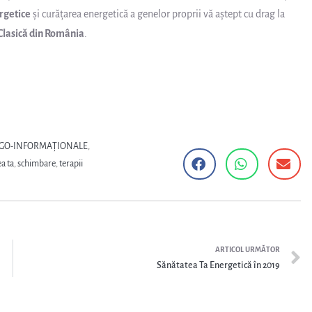
rgetice
și curățarea energetică a genelor proprii vă aștept cu drag la
lasică din România
.
RGO-INFORMAȚIONALE
,
a ta
,
schimbare
,
terapii
ARTICOL URMĂTOR
Sănătatea Ta Energetică în 2019