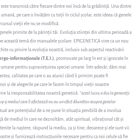
” este transmisă către fiecare dintre noi încă de la grădiniță. Una dintre
ă umană, pe care o învățăm cu toții în ciclul școlar, este ideea că genele
rcursul vieții ele nu se modifică.
 genele primite de la părinții tăi. Evoluția stiinței din ultima perioadă a
or pe această temă din manualele școlare. EPIGENETICA vine ca un nou
te cu privire la evoluția noastră, inclusiv sub aspectul reactivării
nergo-informaționale
(T.E.I.)
, promovate pe larg în est și ignorate în
lor umane pentru supraviețuirea speciei umane. Într-adevăr, dăm mai
stea, calitatea pe care o au atunci când îi primim poate fi
oi și de alegerile pe care le facem în timpul vieții noastre.
ivire la iresponsabilitatea noastră genetică: ”
acest lucru a dus la generaţii
 corp și mediul care îl afectează nu au un efect dăunător asupra genelor
ual are potențialul de a ne pune în situația penibilă de a involua
ță de mediul în care ne dezvoltăm, atât spiritual, vibrațional cât și
te la naștere, răspund la mediu, ca și tine, deoarece și ele sunt vii.
oastre și furnizează instrucțiunile necesare pentru ca noi celule să fie