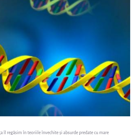
ța îl regăsim în teoriile învechite și absurde predate cu mare