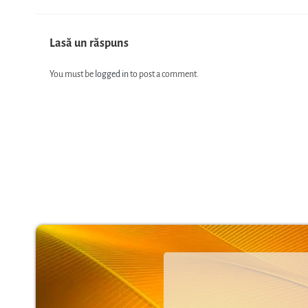
Lasă un răspuns
You must be
logged in
to post a comment.