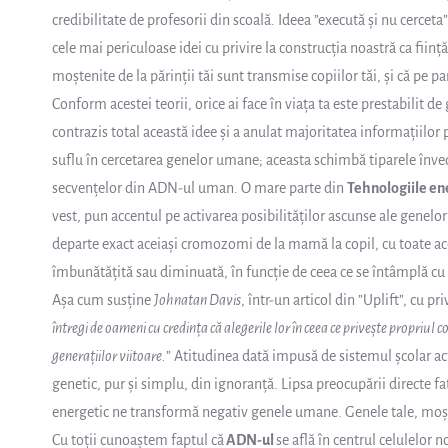
credibilitate de profesorii din scoală. Ideea ”execută și nu cerceta
cele mai periculoase idei cu privire la construcția noastră ca ființ
moștenite de la părinții tăi sunt transmise copiilor tăi, și că pe pa
Conform acestei teorii, orice ai face în viața ta este prestabilit de
contrazis total această idee și a anulat majoritatea informațiil
suflu în cercetarea genelor umane; aceasta schimbă tiparele învechi
secvențelor din ADN-ul uman. O mare parte din
Tehnologiile e
vest, pun accentul pe activarea posibilităților ascunse ale gene
departe exact aceiași cromozomi de la mamă la copil, cu toate ace
îmbunătățită sau diminuată, în funcție de ceea ce se întâmplă cu n
Așa cum susține
Johnatan Davis
, într-un articol din ”Uplift”, cu pr
întregi de oameni cu credința că alegerile lor în ceea ce privește propriul
generațiilor viitoare.
” Atitudinea dată impusă de sistemul școlar act
genetic, pur și simplu, din ignoranță. Lipsa preocupării directe fa
energetic ne transformă negativ genele umane. Genele tale, moșteni
Cu toții cunoaștem faptul că
ADN-ul
se află în centrul celulelor n