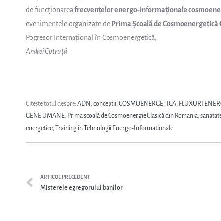
de funcționarea
frecvențelor energo-informaționale cosmoene
evenimentele organizate de
Prima Școală de Cosmoenergetică C
Pogresor Internațional în Cosmoenergetică,
Andrei Cotruță
Citește totul despre:
ADN
,
conceptii
,
COSMOENERGETICA
,
FLUXURI ENE
GENE UMANE
,
Prima școală de Cosmoenergie Clasică din Romania
,
sanatate
energetice
,
Training în Tehnologii Energo-Informationale
ARTICOL PRECEDENT
Misterele egregorului banilor