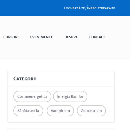
Loghează-te / Înregistreaza-te
CURSURI
EVENIMENTE
DESPRE
CONTACT
Categorii
Cosmoenergetica
Energia Banilor
Sănătatea Ta
Vampirism
Zoroastrism