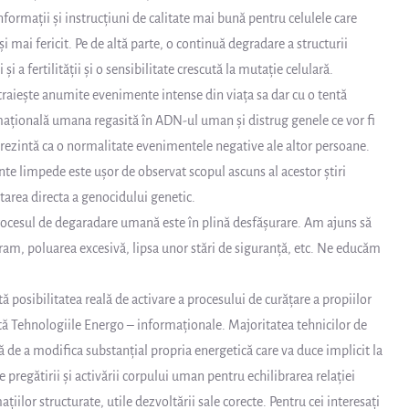
formații și instrucțiuni de calitate mai bună pentru celulele care
 mai fericit. Pe de altă parte, o continuă degradare a structurii
 a fertilității și o sensibilitate crescută la mutație celulară.
raiește anumite evenimente intense din viața sa dar cu o tentă
mațională umana regasită în ADN-ul uman și distrug genele ce vor fi
prezintă ca o normalitate evenimentele negative ale altor persoane.
inte limpede este ușor de observat scopul ascuns al acestor știri
area directa a genocidului genetic.
ă procesul de degaradare umană este în plină desfășurare. Am ajuns să
am, poluarea excesivă, lipsa unor stări de siguranță, etc. Ne educăm
ă posibilitatea reală de activare a procesului de curățare a propiilor
tă Tehnologiile Energo – informaționale. Majoritatea tehnicilor de
lă de a modifica substanțial propria energetică care va duce implicit la
e pregătirii și activării corpului uman pentru echilibrarea relației
iilor structurate, utile dezvoltării sale corecte. Pentru cei interesați