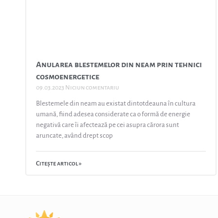
Anularea blestemelor din neam prin tehnici
cosmoenergetice
09.03.2023
Niciun comentariu
Blestemele din neam au existat dintotdeauna în cultura
umană, fiind adesea considerate ca o formă de energie
negativă care îi afectează pe cei asupra cărora sunt
aruncate, având drept scop
Citește articol »