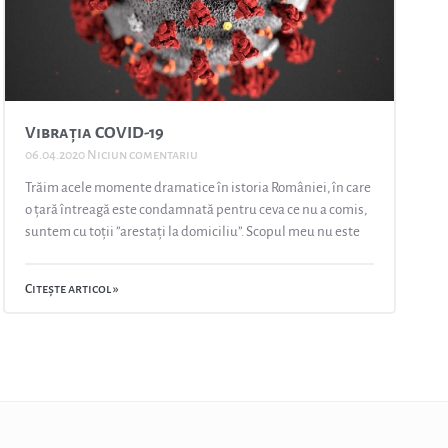
Vibrația COVID-19
06.04.2020
Niciun comentariu
Trăim acele momente dramatice în istoria României, în care
o țară întreagă este condamnată pentru ceva ce nu a comis,
suntem cu toții ”arestați la domiciliu”. Scopul meu nu este
Citește articol »