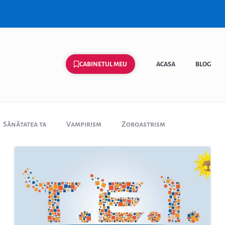
CABINETUL MEU
ACASA
BLOG
Sănătatea ta
Vampirism
Zoroastrism