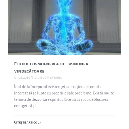
Fluxul cosmoenergetic – minunea
vindecătoare
01.02.2015
Niciun comentariu
Încă de la începutul existenței sale raționale, omul a
încercat să se lupte cu propriile sale probleme. Există multe
tehnici de dezvoltare spirituală ce au ca scop deblocarea
energetică și
Citește articol »