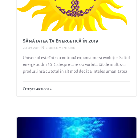
Sănătatea Ta Energetică în 2019
20.09.2019
Niciun comentariu
Universul este într-o continuă expansiune și evoluție. Saltul
energetic din 2012, despre care s-a vorbit atât de mult, s-a
produs, însă cu totul în alt mod decât a înțeles umanitatea
Citește articol »