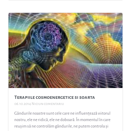
Terapiile cosmoenergetice si soarta
06.10.2014
Niciun comentariu
Gândurile noastre sunt cele care ne influenţează viitorul
nostru, ele ne ridică, ele ne doboară. În momentul în care
reuşim să ne controlăm gândurile, ne putem controla şi