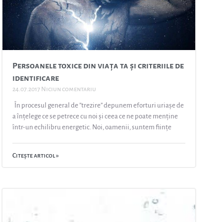
Persoanele toxice din viața ta și criteriile de
identificare
24.07.2017
Niciun comentariu
În procesul general de ”trezire” depunem eforturi uriașe de
a înțelege ce se petrece cu noi și ceea ce ne poate menține
într-un echilibru energetic. Noi, oamenii, suntem ființe
Citește articol »