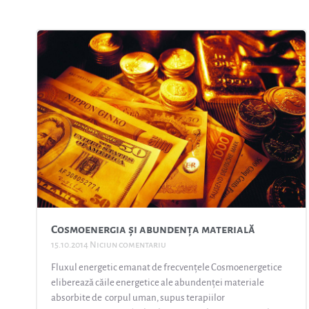
Cosmoenergia și abundența materială
15.10.2014
Niciun comentariu
Fluxul energetic emanat de frecvențele Cosmoenergetice
eliberează căile energetice ale abundenței materiale
absorbite de corpul uman, supus terapiilor