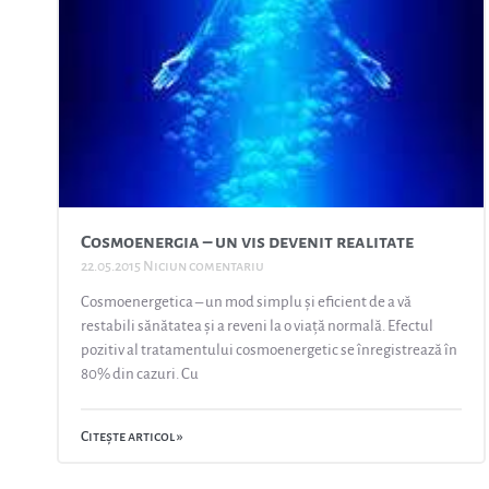
Cosmoenergia – un vis devenit realitate
22.05.2015
Niciun comentariu
Cosmoenergetica – un mod simplu și eficient de a vă
restabili sănătatea și a reveni la o viață normală. Efectul
pozitiv al tratamentului cosmoenergetic se înregistrează în
80% din cazuri. Cu
Citește articol »